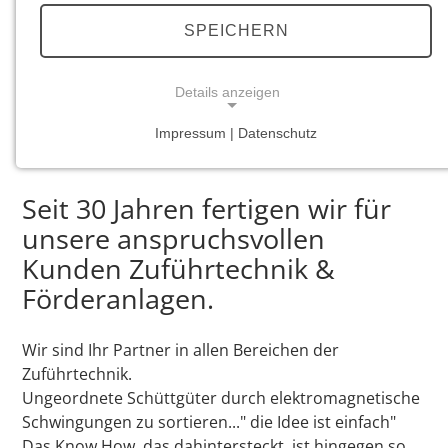
FÖRDERANLAGEN
SPEICHERN
Individuelle Lösungen für jedes
Fördergut
Details anzeigen
Impressum | Datenschutz
NOTWENDIGE COOKIES
Notwendige Cookies ermöglichen grundlegende
Seit 30 Jahren fertigen wir für
Funktionen und sind für die einwandfreie Funktion
der Website erforderlich.
unsere anspruchsvollen
Kunden Zuführtechnik &
Einverständnis-Cookie
Förderanlagen.
Name:
cookie_consent
Wir sind Ihr Partner in allen Bereichen der
Zuführtechnik.
Zweck:
Ungeordnete Schüttgüter durch elektromagnetische
Dieser Cookie speichert die ausgewählten
Einverständnis-Optionen des Benutzers
Schwingungen zu sortieren..." die Idee ist einfach"
Das Know How, das dahintersteckt, ist hingegen so